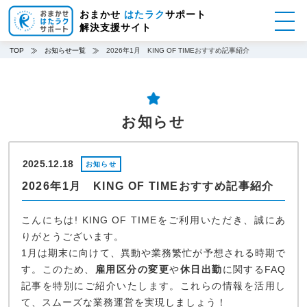
メ
おまかせ
はたラク
サポート
イ
解決支援サイト
ン
コ
TOP
お知らせ一覧
2026年1月 KING OF TIMEおすすめ記事紹介
ン
テ
ン
ツ
お知らせ
に
移
動
2025.12.18
お知らせ
2026年1月 KING OF TIMEおすすめ記事紹介
こんにちは! KING OF TIMEをご利用いただき、誠にあ
りがとうございます。
1月は期末に向けて、異動や業務繁忙が予想される時期で
す。このため、
雇用区分の変更
や
休日出勤
に関するFAQ
記事を特別にご紹介いたします。これらの情報を活用し
て、スムーズな業務運営を実現しましょう！