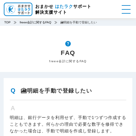
メ
おまかせ
はたラク
サポート
イ
解決支援サイト
ン
コ
TOP
freee会計に関するFAQ
🎦明細を手動で登録したい
ン
テ
ン
ツ
FAQ
に
移
freee会計に関するFAQ
動
Q
🎦明細を手動で登録したい
A
明細は、銀行データを利用せず、手動で1つずつ作成する
こともできます。何らかの理由で必要な数字を修得でき
なかった場合は、手動で明細を作成し登録します。