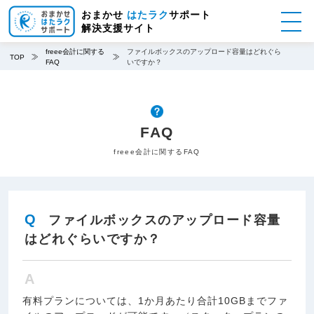
メ
おまかせ
はたラク
サポート
イ
解決支援サイト
ン
コ
freee会計に関する
ファイルボックスのアップロード容量はどれぐら
TOP
FAQ
いですか？
ン
テ
ン
ツ
に
FAQ
移
freee会計に関するFAQ
動
Q
ファイルボックスのアップロード容量
はどれぐらいですか？
A
有料プランについては、1か月あたり合計10GBまでファ