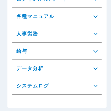
各種マニュアル
人事労務
給与
データ分析
システムログ