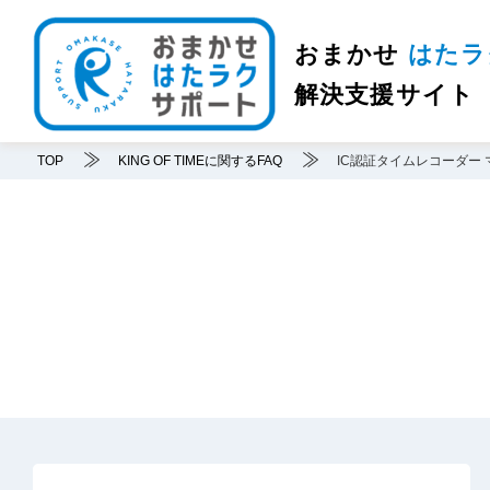
メ
イ
おまかせ
はたラ
ン
コ
解決支援サイト
ン
テ
ン
TOP
KING OF TIMEに関するFAQ
IC認証タイムレコーダー
ツ
に
移
動