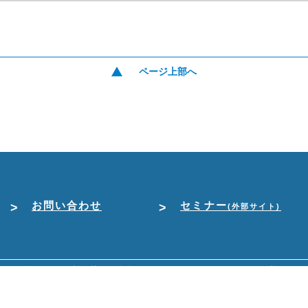
ページ上部へ
お問い合わせ
セミナー
(外部サイト)
では各ページの利用状況を把握するためにGoogle Analyticsを利用し
kieを使用しており、本サイトを利用することでcookieの使用に許可
人情報の取り扱いにつきましては
プライバシーポリシー
をご確認くださ